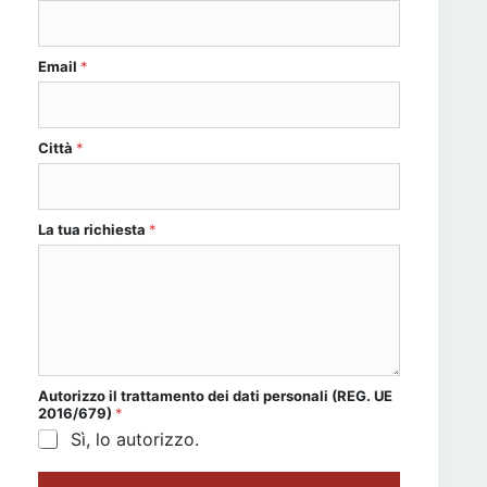
Email
*
Città
*
La tua richiesta
*
Telefono Telefono Nome
Autorizzo il
trattamento dei dati personali
(REG. UE
2016/679)
*
Sì, lo autorizzo.