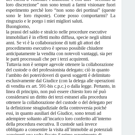
loro discrezione” non sono tenuti a farmi visionare fuori
esperimento perchè loro “non sono dei portinai” (queste
sono le loro risposte). Come posso comportarmi? La
ringrazio e le porgo i miei migliori saluti.
Buongiorno,
la prassi del saldo e stralcio nelle procedure esecutive
immobiliari è in effetti molto diffusa, specie negli ultimi
anni. Se vi è la collaborazione di tutti gli attori del
procedimento esecutivo è spesso possibile chiudere
anticipatamente la vendita con notevoli vantaggi, sia per
le parti processuali che per i terzi acquirenti.
Tuttavia non è sempre agevole ottenere la collaborazione
del custode o del professionista delegato; ciò in quanto
l’ambito dei poteri/doveri di questi soggetti è delimitato
esclusivamente dal Giudice (con la delega alle operazioni
di vendita ex art. 591-bis c.p.c.) o dalla legge. Pertanto, in
linea di principio, non può essere chiesto loro né può
considerarsi un diritto dei terzi estranei alla procedura
ottenere la collaborazione del custode o del delegato per
la definizione stragiudiziale della controversia poiché
essi, in quanto ausiliari del Giudice, sono tenuti ad
adempiere soltanto all’incarico loro conferito all’interno
della procedura esecutiva. Il custode sarà invece
obbligato a consentire la visita all’immobile ai potenziali
acquirenti una volta fissato il primo esperimento di