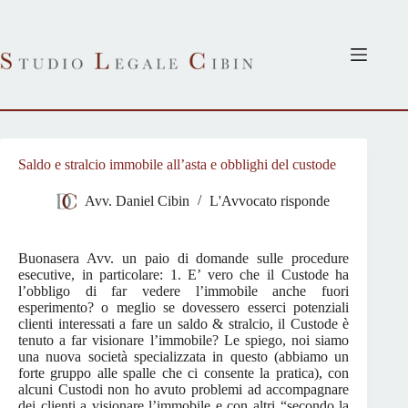
Salta
al
contenuto
Saldo e stralcio immobile all’asta e obblighi del custode
Avv. Daniel Cibin
L'Avvocato risponde
Buonasera Avv. un paio di domande sulle procedure
esecutive, in particolare: 1. E’ vero che il Custode ha
l’obbligo di far vedere l’immobile anche fuori
esperimento? o meglio se dovessero esserci potenziali
clienti interessati a fare un saldo & stralcio, il Custode è
tenuto a far visionare l’immobile? Le spiego, noi siamo
una nuova società specializzata in questo (abbiamo un
forte gruppo alle spalle che ci consente la pratica), con
alcuni Custodi non ho avuto problemi ad accompagnare
dei clienti a visionare l’immobile e con altri “secondo la