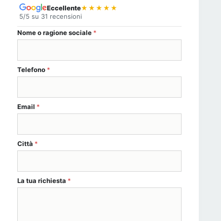
Eccellente
★★★★★
5/5 su 31 recensioni
Nome o ragione sociale
*
Telefono
*
Email
*
Città
*
Telefono Telefono Nome
La tua richiesta
*