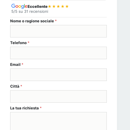
Eccellente
★★★★★
5/5 su 31 recensioni
Nome o ragione sociale
*
Telefono
*
o (REG. La
Email
*
Città
*
La tua richiesta
*