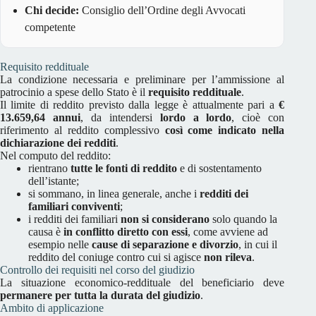
Chi decide:
Consiglio dell’Ordine degli Avvocati
competente
Requisito reddituale
La condizione necessaria e preliminare per l’ammissione al
patrocinio a spese dello Stato è il
requisito reddituale
.
Il limite di reddito previsto dalla legge è attualmente pari a
€
13.659,64 annui
, da intendersi
lordo a lordo
, cioè con
riferimento al reddito complessivo
così come indicato nella
dichiarazione dei redditi
.
Nel computo del reddito:
rientrano
tutte le fonti di reddito
e di sostentamento
dell’istante;
si sommano, in linea generale, anche i
redditi dei
familiari conviventi
;
i redditi dei familiari
non si considerano
solo quando la
causa è
in conflitto diretto con essi
, come avviene ad
esempio nelle
cause di separazione e divorzio
, in cui il
reddito del coniuge contro cui si agisce
non rileva
.
Controllo dei requisiti nel corso del giudizio
La situazione economico-reddituale del beneficiario deve
permanere per tutta la durata del giudizio
.
Ambito di applicazione