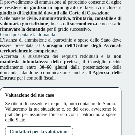
Il provvedimento di ammissione al patrocinio consente di
agire
e resistere in giudizio in ogni grado e fase
, ivi incluso il
giudizio di legittimità davanti alla Corte di Cassazione
.
Nelle materie
civile, amministrativa, tributaria, contabile e di
volontaria giurisdizione
, in caso di
soccombenza
è necessario
rinnovare la domanda
per il grado successivo.
Come presentare la domanda
L’istanza di ammissione al patrocinio a spese dello Stato deve
essere presentata al
Consiglio dell’Ordine degli Avvocati
territorialmente competente
.
Accertata la sussistenza dei requisiti reddituali e la
non
manifesta infondatezza della pretesa
, il Consiglio decide
mediamente entro
30–60 giorni
dalla presentazione della
domanda, dandone comunicazione anche all’
Agenzia delle
Entrate
per i controlli fiscali.
Valutazione del tuo caso
Se ritieni di possedere i requisiti, puoi contattare lo Studio.
Valuteremo la tua situazione e, se del caso, avvieremo le
pratiche per assumere l’incarico con il patrocinio a spese
dello Stato.
Contattaci per la valutazione