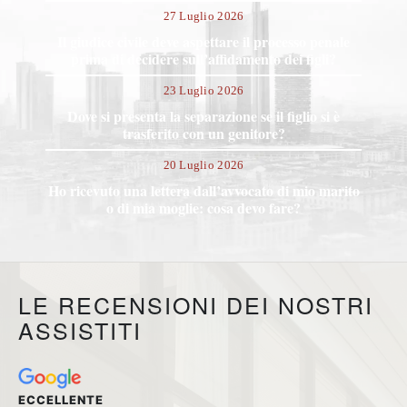
27 Luglio 2026
Il giudice civile deve aspettare il processo penale
prima di decidere sull’affidamento dei figli?
23 Luglio 2026
Dove si presenta la separazione se il figlio si è
trasferito con un genitore?
20 Luglio 2026
Ho ricevuto una lettera dall’avvocato di mio marito
o di mia moglie: cosa devo fare?
LE RECENSIONI DEI NOSTRI
ASSISTITI
ECCELLENTE