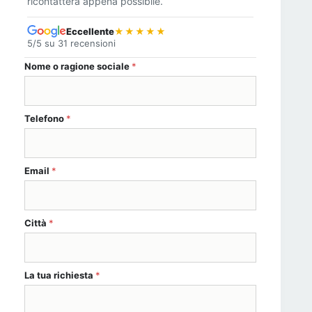
ricontatterà appena possibile.
Eccellente
★★★★★
5/5 su 31 recensioni
Nome o ragione sociale
*
personali * dati
Telefono
*
Email
*
Città
*
La tua richiesta
*