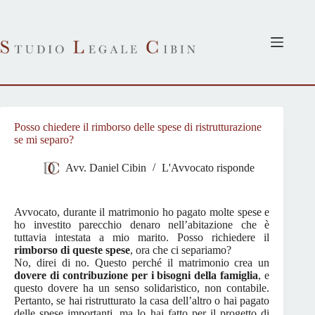
Salta
al
contenuto
Posso chiedere il rimborso delle spese di ristrutturazione
se mi separo?
Avv. Daniel Cibin
L'Avvocato risponde
Avvocato, durante il matrimonio ho pagato molte spese e
ho investito parecchio denaro nell’abitazione che è
tuttavia intestata a mio marito. Posso richiedere il
rimborso di queste spese
, ora che ci separiamo?
No, direi di no. Questo perché il matrimonio crea un
dovere di contribuzione per i bisogni della famiglia
, e
questo dovere ha un senso solidaristico, non contabile.
Pertanto, se hai ristrutturato la casa dell’altro o hai pagato
delle spese importanti, ma lo hai fatto per il progetto di