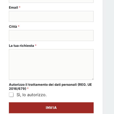
* Nome o
Email
*
Città
*
La tua richiesta
*
Autorizzo il
trattamento dei dati personali
(REG. UE
2016/679)
*
Sì, lo autorizzo.
INVIA