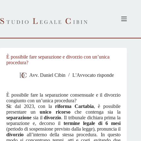
Salta
al
contenuto
È possibile fare separazione e divorzio con un’unica
procedura?
Avv. Daniel Cibin
L'Avvocato risponde
È possibile fare la separazione consensuale e il divorzio
congiunto con un’unica procedura?
Sì
: dal 2023, con la
riforma Cartabia
, è possibile
presentare un
unico ricorso
che contenga sia la
separazione
sia il
divorzio
. Il tribunale dichiara prima la
separazione e, decorso il
termine legale di 6 mesi
(periodo di sospensione previsto dalla legge), pronuncia il
divorzio
all’interno della stessa procedura. In questo
modo si concentrano tempi, atti e costi, evitando due