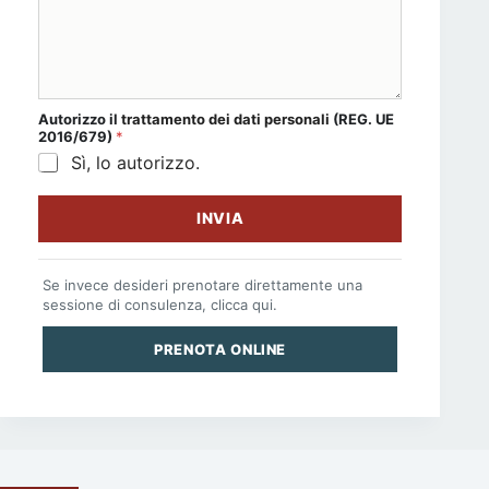
dati * *
Autorizzo il
trattamento dei dati personali
(REG. UE
2016/679)
*
Sì, lo autorizzo.
INVIA
Se invece desideri prenotare direttamente una
sessione di consulenza, clicca qui.
PRENOTA ONLINE