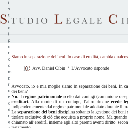
Salta
i
al
s
contenuto
t
i
c
i
p
e
r
Siamo in separazione dei beni. In caso di eredità, cambia qualcos
c
o
Avv. Daniel Cibin
L'Avvocato risponde
m
p
r
Avvocato, io e mia moglie siamo in separazione dei beni. In ca
e
dei beni?
No
: il
regime patrimoniale
scelto dai coniugi (comunione o sep
n
ereditari
. Alla morte di un coniuge, l’altro rimane
erede le
d
indipendentemente dal regime patrimoniale adottato durante il m
e
La
separazione dei beni
disciplina soltanto la gestione dei beni 
r
titolare esclusivo di ciò che acquista a proprio nome. Ma quando 
e
chiamato all’eredità, insieme agli altri parenti aventi diritto, sec
testamento.