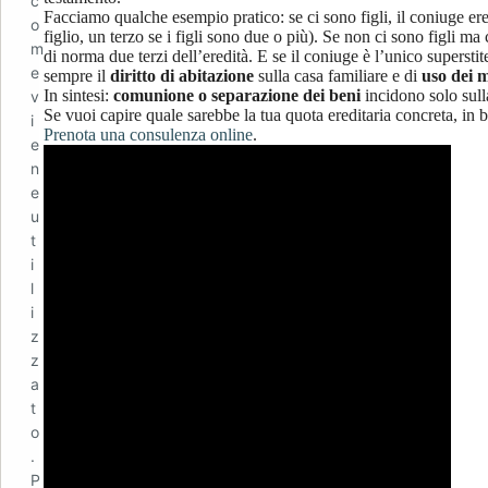
c
Facciamo qualche esempio pratico: se ci sono figli, il coniuge er
o
figlio, un terzo se i figli sono due o più). Se non ci sono figli ma 
m
di norma due terzi dell’eredità. E se il coniuge è l’unico superstit
e
sempre il
diritto di abitazione
sulla casa familiare e di
uso dei m
In sintesi:
comunione o separazione dei beni
incidono solo sull
v
Se vuoi capire quale sarebbe la tua quota ereditaria concreta, in ba
i
Prenota una consulenza online
.
e
n
e
u
t
i
l
i
z
z
a
t
o
.
P