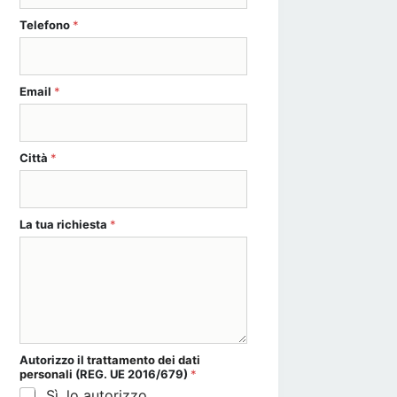
Telefono
*
Email
*
Città
*
La tua richiesta
*
La UE *
Autorizzo il
trattamento dei dati
personali
(REG. UE 2016/679)
*
Sì, lo autorizzo.