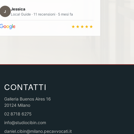
Jessica
J
Local Guide · 11 recensioni · 5 mesi fa
★★★★★
CONTATTI
Galleria Buenos Aires 16
20124 Milano
02 8718 6275
info@studiocibin.com
daniel.cibin@milano.pecavvocati.it