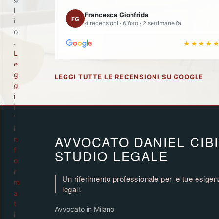
l
Francesca Gionfrida
FG
i
4 recensioni · 6 foto · 2 settimane fa
o
.
★★★★
L
e
g
LEGGI TUTTE LE RECENSIONI SU GOOGLE
g
i
l
’
i
AVVOCATO DANIEL CIB
n
f
STUDIO LEGALE
o
r
Un riferimento professionale per le tue esige
m
legali.
a
t
Avvocato in Milano
i