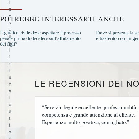
r
e
o
POTREBBE INTERESSARTI ANCHE
s
c
Il giudice civile deve aspettare il processo
Dove si presenta la sep
e
penale prima di decidere sull’affidamento
è trasferito con un ge
g
dei figli?
l
i
e
r
e
LE RECENSIONI DEI NO
n
e
l
d
“Servizio legale eccellente: professionalità,
e
competenza e grande attenzione al cliente.
t
Esperienza molto positiva, consigliato.”
t
a
g