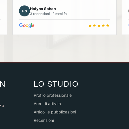
Halyna Sahan
HS
3 recensioni · 2 mesi fa
★
★★★★★
IN
LO STUDIO
Profilo professionale
Aree di attivita
nze
Articoli e pubblicazioni
Recensioni