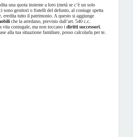
edita una quota insieme a loro (metà se c’è un solo
ci sono genitori o fratelli del defunto, al coniuge spetta
e, eredita tutto il patrimonio. A questo si aggiunge
obili
che la arredano, previsto dall’art. 540 c.c.
a vita coniugale, ma non toccano i
diritti successori
.
se alla tua situazione familiare, posso calcolarla per te.