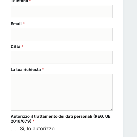
Telefono
*
Email
*
Città
*
sociale o Città
La tua richiesta
*
Autorizzo il
trattamento dei dati personali
(REG. UE
2016/679)
*
Sì, lo autorizzo.