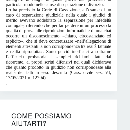
particolar modo nelle cause di separazione o divorzio.
Lo ha precisato la Corte di Cassazione, all’esame di un
caso di separazione giudiziale nella quale i giudici di
merito avevano addebitato la separazione per infedeltà
coniugale, riferendo che per far perdere in un processo la
qualità di prova alle riproduzioni informatiche di una chat
occorre un disconoscimento «chiaro, circostanziato ed
esplicito», che si deve concretizzare «nell’allegazione di
elementi attestanti la non corrispondenza tra realtà fattuale
e realtà riprodotta». Sono perciò inefficaci a sottrarne
l’efficacia probatoria i semplici richiami, fatti dal
ricorrente, ai propri scritti difensivi nei quali dichiarava
che quanto prodotto in giudizio non corrispondesse alla
realtà dei fatti in esso descritto (Cass. civile sez. VI,
13/05/2021 n. 12794)
.
COME POSSIAMO
AIUTARTI?