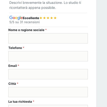
Descrivi brevemente la situazione. Lo studio ti
ricontatterà appena possibile.
Eccellente
★★★★★
5/5 su 31 recensioni
ragione La Telefono
Nome o ragione sociale
*
Telefono
*
Email
*
Città
*
La tua richiesta
*