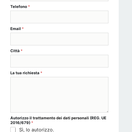
personali trattamento *
Telefono
*
Email
*
Città
*
La tua richiesta
*
Autorizzo il
trattamento dei dati personali
(REG. UE
2016/679)
*
Sì, lo autorizzo.