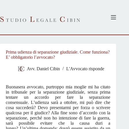
Salta
al
contenuto
Prima udienza di separazione giudiziale. Come funziona?
E’ obbligatorio l’avvocato?
Avv. Daniel Cibin
L'Avvocato risponde
Buonasera avvocato, purtroppo mia moglie mi ha citato
in tribunale per la separazione giudiziale, senza prima
tentare un accordo per fare la separazione
consensuale. L’udienza sarà a ottobre, mi può dire che
cosa succederà? Devo presentarmi per forza o scrivere
qualcosa per il giudice? Alla fine sono d’accordo con la
separazione, perché non ho intenzione di fare la guerra,
sarà possibile evitare che la causa duri a
lungo? Un’ultima domanda: dovrò essere assistito da un