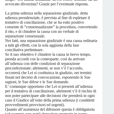
avvocato divorzista? Grazie per l’eventuale risposta.
La prima udienza nella separazione giudiziale, detta
udienza presidenziale, è prevista al fine di espletare il
tentativo di conciliazione, che se ha esito positivo
consente di “consensualizzare” la procedura, convertendo
il rito, e di chiudere la causa con un verbale di
separazione consensuale.
Nei fatti, una separazione giudiziale è una causa ordinaria
a tutti gli effetti, con la sola aggiunta della fase
conciliativa preliminare.
Se il suo obiettivo è chiudere la causa in breve tempo,
prenda accordi con la controparte, così da arrivare
all’udienza con delle condizioni di separazione
preconfezionate; altrimenti, se non v’è l’accordo,
occorrerà che Lei si costituisca in giudizio, nei termini
fissati nel decreto di convocazione, esponendo le Sue
ragioni, le Sue difese e le Sue domande.
E’ comunque opportuno che Lei si presenti all’udienza
per il tentativo di conciliazione, altrimenti v’è il rischio di
non poter partecipare alle decisioni che prenderà in ogni
caso il Giudice all’esito della prima udienza (i cosiddetti
provvedimenti provvisori ed urgenti).
Quanto all’assistenza del difensore questa è obbligatoria
(ad esempio non potrà depositare memorie in nome