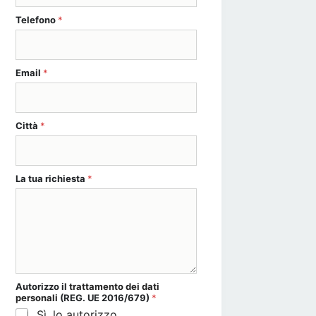
Telefono
*
Email
*
Città
*
(REG. sociale Città
La tua richiesta
*
Autorizzo il
trattamento dei dati
personali
(REG. UE 2016/679)
*
Sì, lo autorizzo.