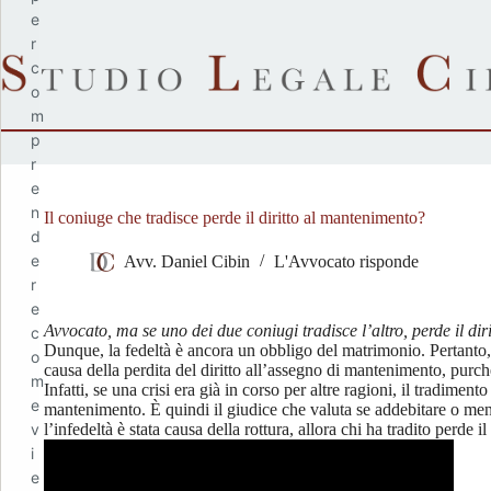
Salta
e
al
r
contenuto
c
o
m
p
r
e
n
Il coniuge che tradisce perde il diritto al mantenimento?
d
e
Avv. Daniel Cibin
L'Avvocato risponde
r
e
Avvocato, ma se uno dei due coniugi tradisce l’altro, perde il di
c
Dunque, la fedeltà è ancora un obbligo del matrimonio. Pertanto, 
o
causa della perdita del diritto all’assegno di mantenimento, purché
m
Infatti, se una crisi era già in corso per altre ragioni, il tradiment
e
mantenimento. È quindi il giudice che valuta se addebitare o men
l’infedeltà è stata causa della rottura, allora chi ha tradito perde i
v
i
e