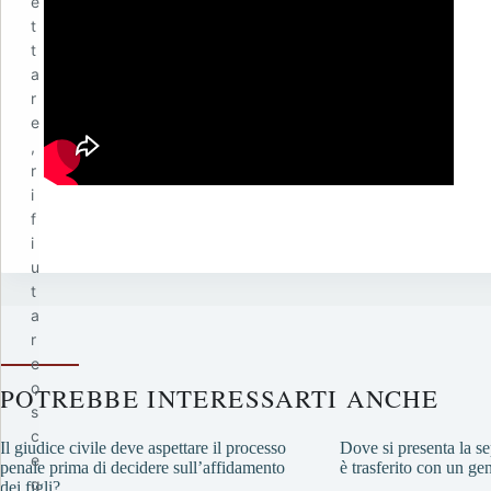
e
t
t
a
r
e
,
r
i
f
i
u
t
a
r
e
o
POTREBBE INTERESSARTI ANCHE
s
c
Il giudice civile deve aspettare il processo
Dove si presenta la sep
e
penale prima di decidere sull’affidamento
è trasferito con un ge
g
dei figli?