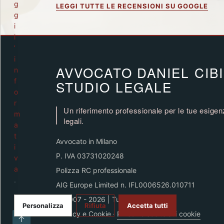
g
LEGGI TUTTE LE RECENSIONI SU GOOGLE
g
i
l
’
i
AVVOCATO DANIEL CIB
n
f
STUDIO LEGALE
o
r
Un riferimento professionale per le tue esige
m
legali.
a
t
Avvocato in Milano
i
P. IVA 03731020248
v
a
Polizza RC professionale
.
AIG Europe Limited n. IFL0006526.010711
© 2007 - 2026 | Tutti i diritti riservati
Personalizza
Rifiuta
Accetta tutti
Privacy e Cookie
·
Rivedi le scelte sui cookie