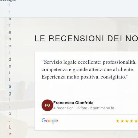
l
i
e
r
e
LE RECENSIONI DEI NO
n
e
l
d
“Servizio legale eccellente: professionalità,
e
competenza e grande attenzione al cliente.
t
Esperienza molto positiva, consigliato.”
t
a
g
l
Francesca Gionfrida
FG
i
4 recensioni · 6 foto · 2 settimane fa
o
.
★★★★
L
e