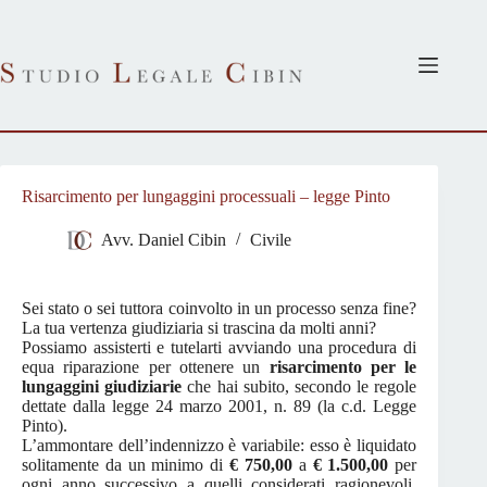
Salta
al
contenuto
Risarcimento per lungaggini processuali – legge Pinto
Avv. Daniel Cibin
Civile
Sei stato o sei tuttora coinvolto in un processo senza fine?
La tua vertenza giudiziaria si trascina da molti anni?
Possiamo assisterti e tutelarti avviando una procedura di
equa riparazione per ottenere un
risarcimento per le
lungaggini giudiziarie
che hai subito, secondo le regole
dettate dalla legge 24 marzo 2001, n. 89 (la c.d. Legge
Pinto).
L’ammontare dell’indennizzo è variabile: esso è liquidato
solitamente da un minimo di
€ 750,00
a
€ 1.500,00
per
ogni anno successivo a quelli considerati ragionevoli,