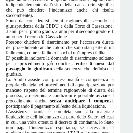
indipendentemente dall’esito della causa (ciò significa
che può chiedere l’indennizzo anche chi risulta
soccombente).
Sono da considerarsi tempi ragionevoli, secondo la
giurisprudenza della CEDU e della Corte di Cassazione,
3 anni per il primo grado, 2 anni per il secondo grado e 1
anno per il ricorso in Cassazione.
Possono chiedere il risarcimento per l’eccessiva durata
del procedimento anche coloro che sono stati parte di un
fallimento, come il fallito o i soci di un’impresa fallita.
E’ possibile inoltrare la domanda di risarcimento soltanto
per i procedimenti già conclusi,
entro 6 mesi dal
passaggio in giudicato
della sentenza che definisce il
giudizio.
Lo Studio assiste con professionalità e competenza la
propria clientela nei procedimenti di equa riparazione per
mancato rispetto del termine ragionevole di durata del
processo; a determinate condizioni è possibile avviare il
procedimento anche
senza anticipare i compensi
,
posticipando il pagamento all’esito della liquidazione.
L’assistenza fornita è completa sino alla materiale
liquidazione dell’indennizzo da parte dello Stato; nei casi
in cui, una volta ottenuto il decreto di condanna, lo Stato
non paga l’indennizzo esperiamo, se necessario, il
giudizio di ottemperanza presso il TAR o il ricorso presso